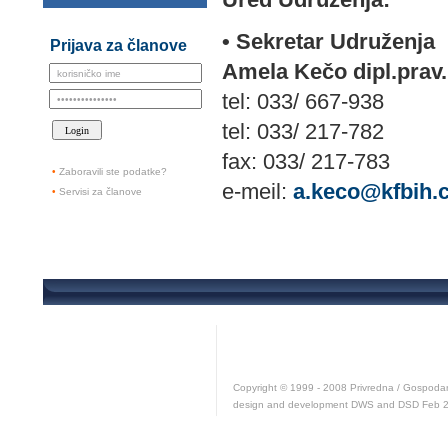
• Sekretar Udruženja
Prijava za članove
Amela Kečo dipl.prav.
tel: 033/ 667-938
tel: 033/ 217-782
fax: 033/ 217-783
•
Zaboravili ste podatke?
e-meil:
a.keco@kfbih.
•
Servisi za članove
Copyright © 1999 - 2008 Privredna / Gospodars
design and development DWS and DSD Feb 