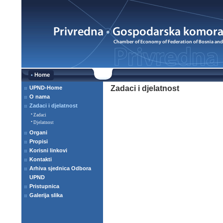
•
Zadaci i djelatnost
UPND-Home
O nama
Zadaci i djelatnost
•
Zadaci
•
Djelatnost
Organi
Propisi
Korisni linkovi
Kontakti
Arhiva sjednica Odbora
UPND
Pristupnica
Galerija slika